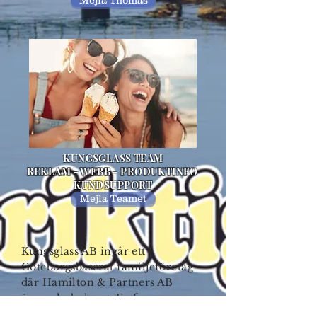
Mejla Thomas
KUNGSGLASS TEAM
REKLAM - WEBB - PRODUKTINFO
KUNDSUPPORT
Mejla Teamet
Kungsglass AB ingår ett
Göteborgsbaserat familjeföretag
där Hamilton & Partners AB
är moderbolaget. Farfar, som var
konditor började att tillverka