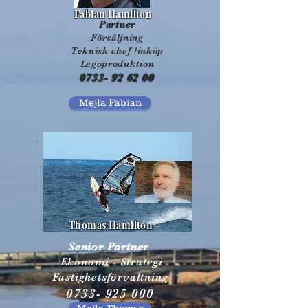
Fabian Hamilton
Partner
Försäljning
Teknisk chef /inköp
Legoproduktion
0733- 92 62 00
Mejla Fabian
Thomas Hamilton
Senior Partner
Ekonomi - Strategi
Fastighetsförvaltning
0733- 925 000