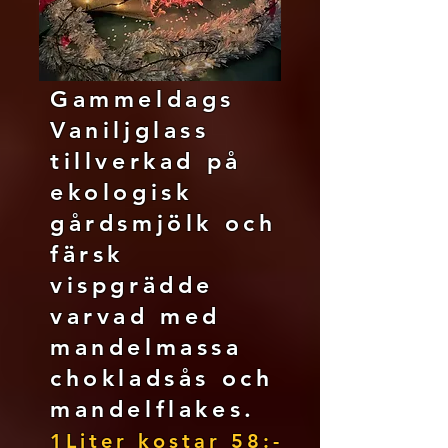
Gammeldags
Vaniljglass
tillverkad på
ekologisk
gårdsmjölk och
färsk
vispgrädde
varvad med
mandelmassa
chokladsås och
mandelflakes.
1Liter kostar 5
8:-