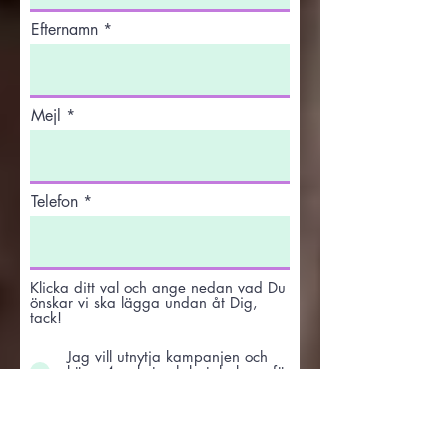
Efternamn
Mejl
Telefon
Klicka ditt val och ange nedan vad Du
önskar vi ska lägga undan åt Dig,
tack!
Jag vill utnytja kampanjen och
köpa 4 paket och betala bara för
3
Jag vill beställa enstaka paket av
årets Julglass
Ange här hur många 1-liters paket