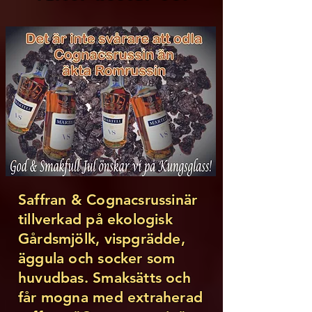
Saffran & Cognacsrussinär
tillverkad på ekologisk
Gårdsmjölk, vispgrädde,
äggula och socker som
huvudbas. Smaksätts och
får mogna med extraherad