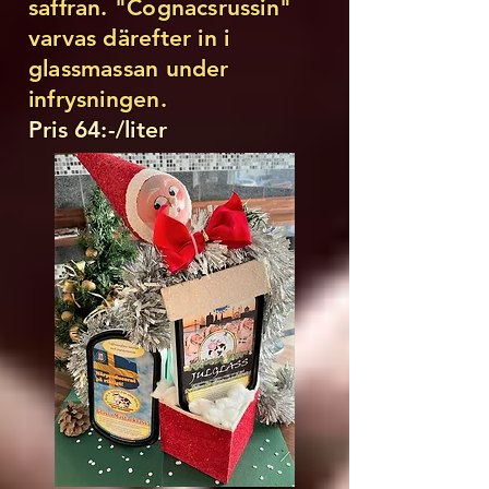
saffran. "Cognacsrussin"
varvas därefter in i
glassmassan under
infrysningen.
Pris 64:-/liter