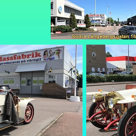
Södra Långebergsgatan 