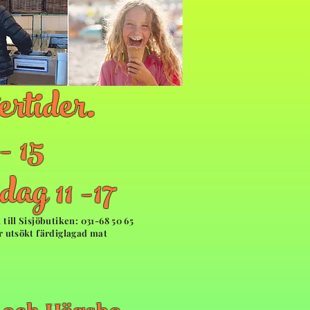
ertider.
 15
g 11 -17
ill Sisjöbutiken: 031-68 50 65
 utsökt färdiglagad mat