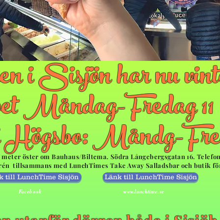
en i Sisjön har nu vint
t Måndag-Fredag 11 -
i Högsbo: Måndg-Freda
0 meter öster om Bauhaus/Biltema. Södra Långebergsgatan 16. Telefon t
trén tillsammans med LunchTimes Take Away Salladsbar och butik för
k till LunchTime Sisjön
Länk till LunchTime Sisjön
Facebook
www.lunchtime.se