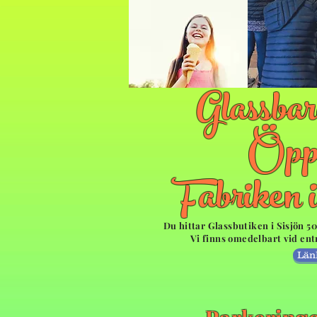
Glassbar
Öppe
Fabriken 
Du hittar Glassbutiken i Sisjön 5
Vi finns omedelbart vid en
Län