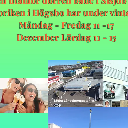
n utanför dörren både i Sisjö
briken i Högsbo har under vint
Måndag - Fredag 11 -17
December Lördag 11 - 15