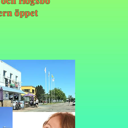
b och Högsbo
ern öppet